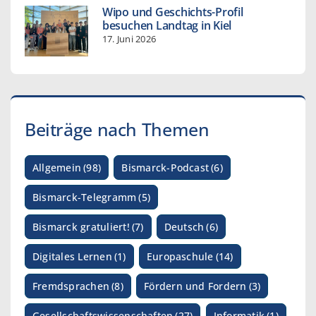
Wipo und Geschichts-Profil
besuchen Landtag in Kiel
17. Juni 2026
Beiträge nach Themen
Allgemein
(98)
Bismarck-Podcast
(6)
Bismarck-Telegramm
(5)
Bismarck gratuliert!
(7)
Deutsch
(6)
Digitales Lernen
(1)
Europaschule
(14)
Fremdsprachen
(8)
Fördern und Fordern
(3)
Gesellschaftswissenschaften
(27)
Informatik
(1)