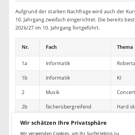
Aufgrund der starken Nachfrage wird auch der Kurs „Ha
10. Jahrgang zweifach eingerichtet. Die bereits b
2026/27 im 10. Jahrgang fortgeführt.
Nr.
Fach
Thema
1a
Informatik
Robert
1b
Informatik
KI
2
Musik
Concer
2b
fächerübergreifend
Hard skil
Wir schätzen Ihre Privatsphäre
Zum Ende der Sommerferien werden die komplette
Mittelstufenbüro (Haus 1) veröffentlicht
.
Wir verwenden Cookies, um Ihr Surferlebnis zu