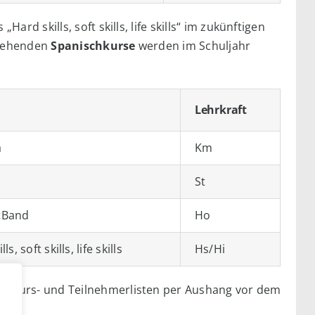
rd skills, soft skills, life skills“ im zukünftigen
estehenden
Spanischkurse
werden im Schuljahr
Lehrkraft
a
Km
St
tBand
Ho
ls, soft skills, life skills
Hs/Hi
n Kurs- und Teilnehmerlisten per Aushang vor dem