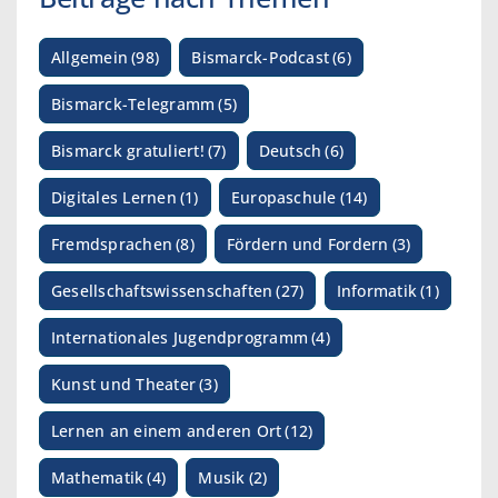
Allgemein
(98)
Bismarck-Podcast
(6)
Bismarck-Telegramm
(5)
Bismarck gratuliert!
(7)
Deutsch
(6)
Digitales Lernen
(1)
Europaschule
(14)
Fremdsprachen
(8)
Fördern und Fordern
(3)
Gesellschaftswissenschaften
(27)
Informatik
(1)
Internationales Jugendprogramm
(4)
Kunst und Theater
(3)
Lernen an einem anderen Ort
(12)
Mathematik
(4)
Musik
(2)