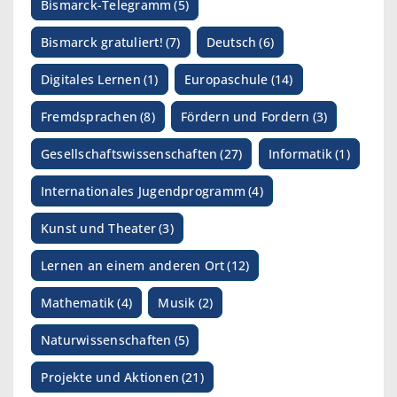
Bismarck-Telegramm
(5)
Bismarck gratuliert!
(7)
Deutsch
(6)
Digitales Lernen
(1)
Europaschule
(14)
Fremdsprachen
(8)
Fördern und Fordern
(3)
Gesellschaftswissenschaften
(27)
Informatik
(1)
Internationales Jugendprogramm
(4)
Kunst und Theater
(3)
Lernen an einem anderen Ort
(12)
Mathematik
(4)
Musik
(2)
Naturwissenschaften
(5)
Projekte und Aktionen
(21)