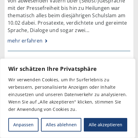
von abwesenden Vätern über (Selbst-)Gespräche
mit der Pressefreiheit bis hin zu Heilungen war
thematisch alles beim diesjährigen Schulslam am
10.02 dabei. Prosatexte, verdichtete und gereimte
Sprache, Dialoge und sogar zwei...
mehr erfahren
Wir schätzen Ihre Privatsphäre
13. Februar 2026
Wir verwenden Cookies, um Ihr Surferlebnis zu
Der Schokolade auf der Spur – Ein
verbessern, personalisierte Anzeigen oder Inhalte
Besuch im Weltladen Elmshorn
einzusetzen und unseren Datenverkehr zu analysieren.
Wenn Sie auf „Alle akzeptieren" klicken, stimmen Sie
Am 29.01. besuchten wir als 7c im
der Anwendung von Cookies zu.
Geographieunterricht den Weltladen in Elmshorn.
Auf den ersten Blick wirkt der Laden eher klein und
Anpassen
Alles ablehnen
Alle akzeptieren
ganz normal, doch schnell merkten wir, dass er
etwas Besonderes ist: Hier werden...